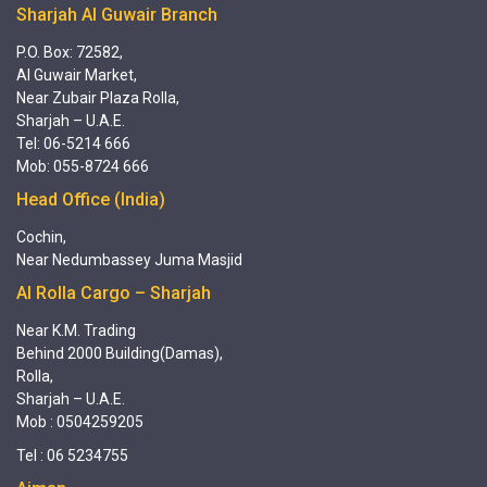
Sharjah Al Guwair Branch
P.O. Box: 72582,
Al Guwair Market,
Near Zubair Plaza Rolla,
Sharjah – U.A.E.
Tel: 06-5214 666
Mob: 055-8724 666
Head Office (India)
Cochin,
Near Nedumbassey Juma Masjid
Al Rolla Cargo – Sharjah
Near K.M. Trading
Behind 2000 Building(Damas),
Rolla,
Sharjah – U.A.E.
Mob : 0504259205
Tel : 06 5234755